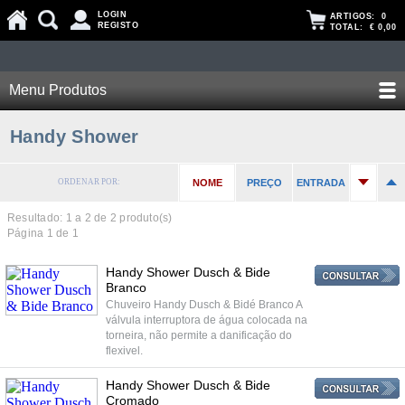
LOGIN
ARTIGOS:
0
REGISTO
TOTAL:
€ 0,00
Menu Produtos
Handy Shower
ORDENAR POR:
NOME
PREÇO
ENTRADA
Resultado: 1 a
2
de 2 produto(s)
Página 1 de 1
Handy Shower Dusch & Bide
Branco
Chuveiro Handy Dusch & Bidé Branco A
válvula interruptora de água colocada na
torneira, não permite a danificação do
flexivel.
Handy Shower Dusch & Bide
Cromado