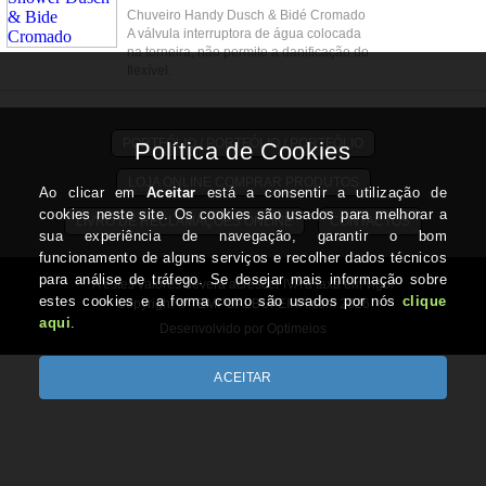
Chuveiro Handy Dusch & Bidé Cromado
A válvula interruptora de água colocada
na torneira, não permite a danificação do
flexível.
PORTFÓLIO / PORTFÓLIO / PORTFÓLIO
LOJA ONLINE COMPRAR PRODUTOS
LIVRO DE RECLAMAÇÕES ONLINE
CONTACTOS
A estes valores deverá acrescer IVA à taxa em vigor
Copyright © TEMPOALBUFEIRA.com 2026
Desenvolvido por Optimeios