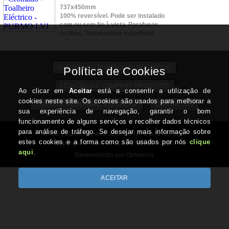
737x450mm
100% reversível. Pode ser instalado
com ou sem fio à vista. Parafusos
ocultos. Temperatura superficial
máxima 60ºC.
PORTFÓLIO / PORTFÓLIO / PORTFÓLIO
LOJA ONLINE COMPRAR PRODUTOS
LIVRO DE RECLAMAÇÕES ONLINE
CONTACTOS
A estes valores deverá acrescer IVA à taxa em vigor
Copyright © TEMPOALBUFEIRA.com 2026
Desenvolvido por Optimeios