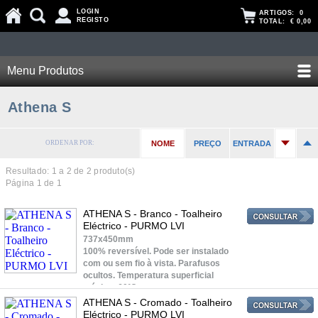
LOGIN
ARTIGOS:
0
REGISTO
TOTAL:
€ 0,00
Menu Produtos
Athena S
ORDENAR POR:
NOME
PREÇO
ENTRADA
Resultado: 1 a
2
de 2 produto(s)
Página 1 de 1
ATHENA S - Branco - Toalheiro
Eléctrico - PURMO LVI
737x450mm
100% reversível. Pode ser instalado
com ou sem fio à vista. Parafusos
ocultos. Temperatura superficial
máxima 60ºC.
ATHENA S - Cromado - Toalheiro
Eléctrico - PURMO LVI