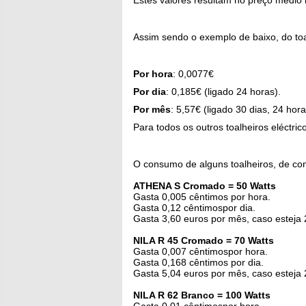
Estes valores resultam no preço médio 
Assim sendo o exemplo de baixo, do toa
Por hora
: 0,0077€
Por dia
: 0,185€ (ligado 24 horas).
Por mês
: 5,57€ (ligado 30 dias, 24 hora
Para todos os outros toalheiros eléctri
O consumo de alguns toalheiros, de con
ATHENA S Cromado = 50 Watts
Gasta 0,005 cêntimos por hora.
Gasta 0,12 cêntimospor dia.
Gasta 3,60 euros por mês, caso esteja
NILA R 45 Cromado = 70 Watts
Gasta 0,007 cêntimospor hora.
Gasta 0,168 cêntimos por dia.
Gasta 5,04 euros por mês, caso esteja
NILA R 62 Branco = 100 Watts