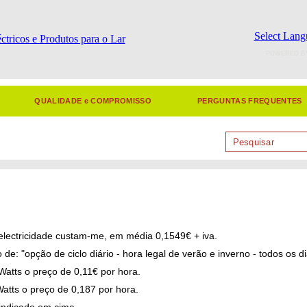
Select Lang
POWERED B
QUALIDADE e COMPROMISSO
PERGUNTAS FREQUENTES
lectricidade custam-me, em média 0,1549€ + iva.
de: "opção de ciclo diário - hora legal de verão e inverno - todos os d
atts o preço de 0,11€ por hora.
atts o preço de 0,187 por hora.