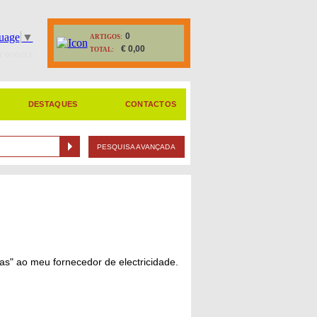
uage
▼
0
ARTIGOS:
€ 0,00
TOTAL:
Y GOOGLE
DESTAQUES
CONTACTOS
PESQUISA AVANÇADA
ias" ao meu fornecedor de electricidade.