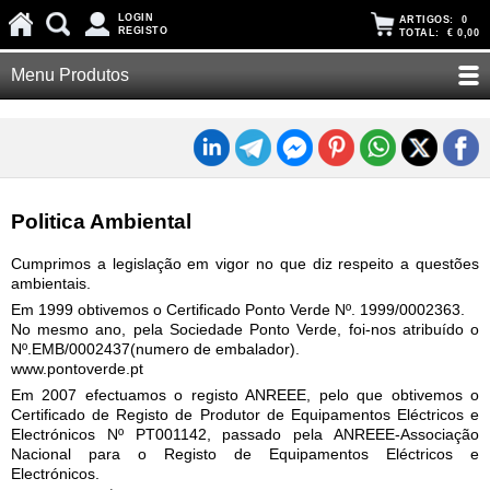
LOGIN
ARTIGOS:
0
REGISTO
TOTAL:
€ 0,00
Menu Produtos
Politica Ambiental
Cumprimos a legislação em vigor no que diz respeito a questões
ambientais.
Em 1999 obtivemos o Certificado Ponto Verde Nº. 1999/0002363.
No mesmo ano, pela Sociedade Ponto Verde, foi-nos atribuí­do o
Nº.EMB/0002437(numero de embalador).
www.pontoverde.pt
Em 2007 efectuamos o registo ANREEE, pelo que obtivemos o
Certificado de Registo de Produtor de Equipamentos Eléctricos e
Electrónicos Nº PT001142, passado pela ANREEE-Associação
Nacional para o Registo de Equipamentos Eléctricos e
Electrónicos.